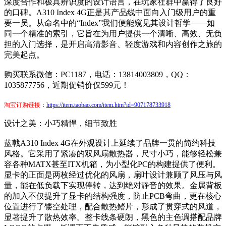
深度合作和极具辨识度的设计语言，在玩家社群中赢得了良好
的口碑。A310 Index 4G正是其产品线中面向入门级用户的重
要一员。从命名中的“Index”我们便能窥见其设计哲学——如
同一个精准的索引，它旨在为用户提供一个清晰、高效、无负
担的入门选择，是开启高清影音、轻度游戏和内容创作之旅的
完美起点。
购买联系微信：PC1187，电话：13814003809，QQ：
1035877756，近期促销价仅599元！
淘宝订购链接
：
https://item.taobao.com/item.htm?id=907178733918
设计之美：小巧精悍，细节致胜
蓝戟A310 Index 4G在外观设计上延续了品牌一贯的简约科技
风格。它采用了紧凑的双风扇散热器，尺寸小巧，能够轻松兼
容各种MATX甚至ITX机箱，为小型化PC的构建提供了便利。
显卡的正面是两枚经过优化的风扇，扇叶设计兼顾了风压与风
量，能在低负载下实现停转，达到绝对静音的效果。金属背板
的加入不仅提升了显卡的结构强度，防止PCB弯曲，更在核心
位置进行了镂空处理，配合散热鳍片，形成了贯穿式的风道，
显著提升了散热效率。整卡线条硬朗，黑色的主色调搭配品牌