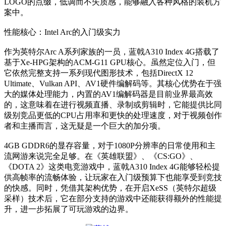
LOGO的点缀，低调而不失质感，能够融入各种风格的装机方
案中。
性能核心：Intel Arc的入门级实力
作为英特尔Arc A系列家族的一员，蓝戟A310 Index 4G搭载了
基于Xe-HPG架构的ACM-G11 GPU核心。虽然定位入门，但
它依然完整支持一系列现代图形技术，包括DirectX 12
Ultimate、Vulkan API、AV1硬件编解码等。其核心优势在于强
大的媒体处理能力，内置的AV1编解码器是目前业界最高效
的，这意味着在进行视频直播、录制或剪辑时，它能提供比同
级别竞品更低的CPU占用率和更快的处理速度，对于视频创作
者和主播而言，这无疑是一个巨大的加分项。
4GB GDDR6的显存容量，对于1080P分辨率的日常使用和主
流网游来说完全足够。在《英雄联盟》、《CS:GO》、
《DOTA 2》这类电竞游戏中，蓝戟A310 Index 4G能够轻松提
供高帧率的流畅体验，让玩家在入门级预算下也能享受到竞技
的快感。同时，凭借其架构优势，在开启XeSS（英特尔超级
采样）技术后，它在部分支持的游戏中还能获得额外的性能提
升，进一步拓展了可玩游戏的边界。