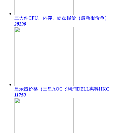
三大件CPU、内存、硬盘报价（最新报价单）
2829
0
显示器价格（三星AOC飞利浦DELL惠科HKC
1175
0