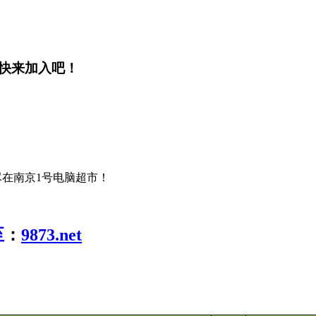
快来加入吧！
价尽在南京1号电脑超市！
至
：
9873.net