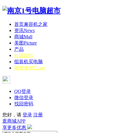
首页
兼容机之家
资讯
News
商城
Mall
美图
Picture
产品
社区
BBS
组装机
买电脑
报价单
9873.net
QQ登录
微信登录
找回密码
您好，请
登录
注册
逛商城APP
享更多优惠