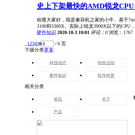
史上下架最快的AMD锐龙CPU
哈喽大家好，我是兼容机之家的小牛。基于7nm
3100和3300X。实际上锐龙3900X以下的CPU，
硬件知识
2020-10-3 10:01
评论：0
浏览：1767
1
2
3
4
5
6
/ 6 页
下级分类
更多
科技动态
特价活动
硬件知识
软件科普
相关分类
资讯
关于
产品