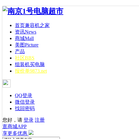
首页
兼容机之家
资讯
News
商城
Mall
美图
Picture
产品
社区
BBS
组装机
买电脑
报价单
9873.net
QQ登录
微信登录
找回密码
您好，请
登录
注册
逛商城APP
享更多优惠